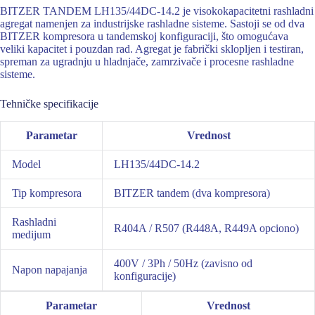
BITZER TANDEM LH135/44DC-14.2 je visokokapacitetni rashladni
agregat namenjen za industrijske rashladne sisteme. Sastoji se od dva
BITZER kompresora u tandemskoj konfiguraciji, što omogućava
veliki kapacitet i pouzdan rad. Agregat je fabrički sklopljen i testiran,
spreman za ugradnju u hladnjače, zamrzivače i procesne rashladne
sisteme.
Tehničke specifikacije
Parametar
Vrednost
Model
LH135/44DC-14.2
Tip kompresora
BITZER tandem (dva kompresora)
Rashladni
R404A / R507 (R448A, R449A opciono)
medijum
400V / 3Ph / 50Hz (zavisno od
Napon napajanja
konfiguracije)
Parametar
Vrednost