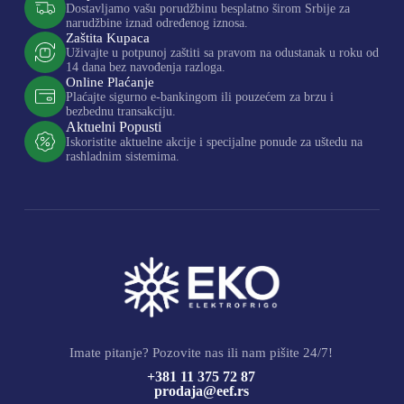
Dostavljamo vašu porudžbinu besplatno širom Srbije za
narudžbine iznad određenog iznosa.
Zaštita Kupaca
Uživajte u potpunoj zaštiti sa pravom na odustanak u roku od
14 dana bez navođenja razloga.
Online Plaćanje
Plaćajte sigurno e-bankingom ili pouzećem za brzu i
bezbednu transakciju.
Aktuelni Popusti
Iskoristite aktuelne akcije i specijalne ponude za uštedu na
rashladnim sistemima.
Imate pitanje? Pozovite nas ili nam pišite 24/7!
+381 11 375 72 87
prodaja@eef.rs