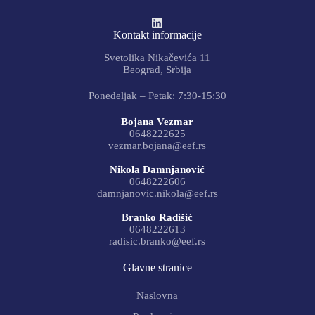
Kontakt informacije
Svetolika Nikačevića 11
Beograd, Srbija
Ponedeljak – Petak: 7:30-15:30
Bojana Vezmar
0648222625
vezmar.bojana@eef.rs
Nikola Damnjanović
0648222606
damnjanovic.nikola@eef.rs
Branko Radišić
0648222613
radisic.branko@eef.rs
Glavne stranice
Naslovna