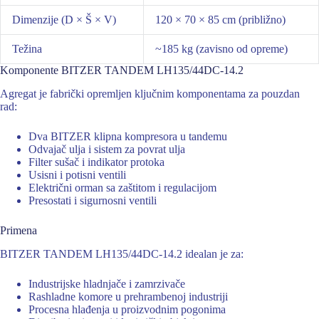
Dimenzije (D × Š × V)
120 × 70 × 85 cm (približno)
Težina
~185 kg (zavisno od opreme)
Komponente BITZER TANDEM LH135/44DC-14.2
Agregat je fabrički opremljen ključnim komponentama za pouzdan
rad:
Dva BITZER klipna kompresora u tandemu
Odvajač ulja i sistem za povrat ulja
Filter sušač i indikator protoka
Usisni i potisni ventili
Električni orman sa zaštitom i regulacijom
Presostati i sigurnosni ventili
Primena
BITZER TANDEM LH135/44DC-14.2 idealan je za:
Industrijske hladnjače i zamrzivače
Rashladne komore u prehrambenoj industriji
Procesna hlađenja u proizvodnim pogonima