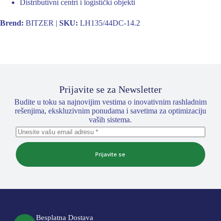
Distributivni centri i logistički objekti
Brend:
BITZER |
SKU:
LH135/44DC-14.2
Prijavite se za Newsletter
Budite u toku sa najnovijim vestima o inovativnim rashladnim
rešenjima, ekskluzivnim ponudama i savetima za optimizaciju
vaših sistema.
Prijavite se
Besplatna Dostava