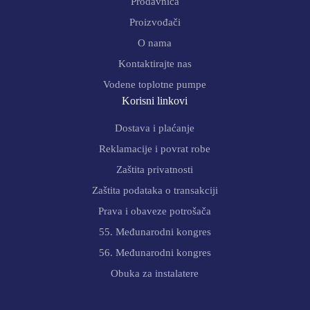
Prodavnica
Proizvođači
O nama
Kontaktirajte nas
Vodene toplotne pumpe
Korisni linkovi
Dostava i plaćanje
Reklamacije i povrat robe
Zaštita privatnosti
Zaštita podataka o transakciji
Prava i obaveze potrošača
55. Međunarodni kongres
56. Međunarodni kongres
Obuka za instalatere