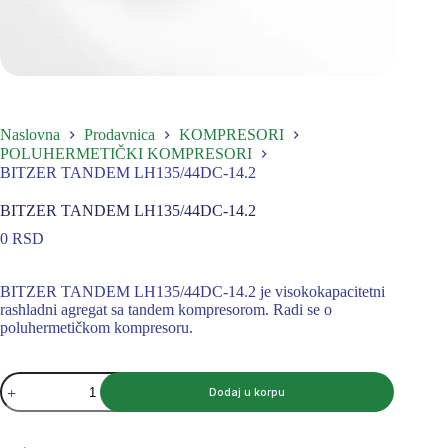
Naslovna
Prodavnica
KOMPRESORI
POLUHERMETIČKI KOMPRESORI
BITZER TANDEM LH135/44DC-14.2
BITZER TANDEM LH135/44DC-14.2
0
RSD
BITZER TANDEM LH135/44DC-14.2 je visokokapacitetni
rashladni agregat sa tandem kompresorom. Radi se o
poluhermetičkom kompresoru.
BITZER
Dodaj u korpu
TANDEM
LH135/44DC-
14.2
količina