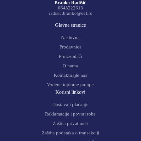
Branko Radišić
0648222613
radisic.branko@eef.rs
Glavne stranice
Naslovna
Prodavnica
Proizvođači
O nama
Kontaktirajte nas
Vodene toplotne pumpe
Korisni linkovi
Dostava i plaćanje
Reklamacije i povrat robe
Zaštita privatnosti
Zaštita podataka o transakciji