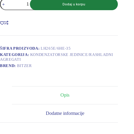
BITZER
Dodaj u korpu
KONDENZATORSKA
JEDINICA
6
CILINDRA
LH265E/6HE-
35
količina
ŠIFRA PROIZVODA:
LH265E/6HE-35
KATEGORIJA:
KONDENZATORSKE JEDINICE/RASHLADNI
AGREGATI
BREND:
BITZER
Opis
Dodatne informacije