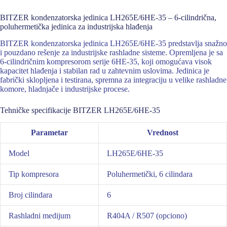
BITZER kondenzatorska jedinica LH265E/6HE-35 – 6-cilindrična,
poluhermetička jedinica za industrijska hlađenja
BITZER kondenzatorska jedinica LH265E/6HE-35 predstavlja snažno
i pouzdano rešenje za industrijske rashladne sisteme. Opremljena je sa
6-cilindričnim kompresorom serije 6HE-35, koji omogućava visok
kapacitet hlađenja i stabilan rad u zahtevnim uslovima. Jedinica je
fabrički sklopljena i testirana, spremna za integraciju u velike rashladne
komore, hladnjače i industrijske procese.
Tehničke specifikacije BITZER LH265E/6HE-35
Parametar
Vrednost
Model
LH265E/6HE-35
Tip kompresora
Poluhermetički, 6 cilindara
Broj cilindara
6
Rashladni medijum
R404A / R507 (opciono)