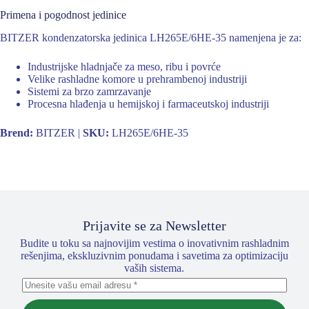
Primena i pogodnost jedinice
BITZER kondenzatorska jedinica LH265E/6HE-35 namenjena je za:
Industrijske hladnjače za meso, ribu i povrće
Velike rashladne komore u prehrambenoj industriji
Sistemi za brzo zamrzavanje
Procesna hlađenja u hemijskoj i farmaceutskoj industriji
Brend:
BITZER |
SKU:
LH265E/6HE-35
Prijavite se za Newsletter
Budite u toku sa najnovijim vestima o inovativnim rashladnim
rešenjima, ekskluzivnim ponudama i savetima za optimizaciju
vaših sistema.