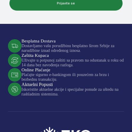
Prijavite se
Besplatna Dostava
Dostavljamo vašu porudžbinu besplatno širom Srbije za
narudžbine iznad određenog iznosa.
Zaštita Kupaca
Uživajte u potpunoj zaštiti sa pravom na odustanak u roku od
14 dana bez navođenja razloga.
Online Plaćanje
Plaćajte sigurno e-bankingom ili pouzećem za brzu i
bezbednu transakciju.
Aktuelni Popusti
Iskoristite aktuelne akcije i specijalne ponude za uštedu na
rashladnim sistemima.