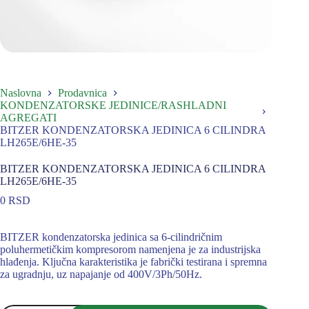
Naslovna
Prodavnica
KONDENZATORSKE JEDINICE/RASHLADNI
AGREGATI
BITZER KONDENZATORSKA JEDINICA 6 CILINDRA
LH265E/6HE-35
BITZER KONDENZATORSKA JEDINICA 6 CILINDRA
LH265E/6HE-35
0
RSD
BITZER kondenzatorska jedinica sa 6-cilindričnim
poluhermetičkim kompresorom namenjena je za industrijska
hlađenja. Ključna karakteristika je fabrički testirana i spremna
za ugradnju, uz napajanje od 400V/3Ph/50Hz.