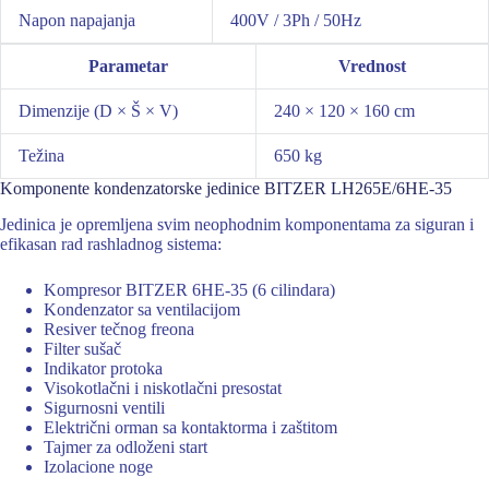
Napon napajanja
400V / 3Ph / 50Hz
Parametar
Vrednost
Dimenzije (D × Š × V)
240 × 120 × 160 cm
Težina
650 kg
Komponente kondenzatorske jedinice BITZER LH265E/6HE-35
Jedinica je opremljena svim neophodnim komponentama za siguran i
efikasan rad rashladnog sistema:
Kompresor BITZER 6HE-35 (6 cilindara)
Kondenzator sa ventilacijom
Resiver tečnog freona
Filter sušač
Indikator protoka
Visokotlačni i niskotlačni presostat
Sigurnosni ventili
Električni orman sa kontaktorma i zaštitom
Tajmer za odloženi start
Izolacione noge