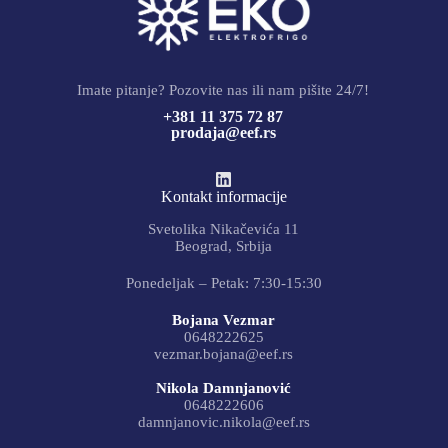
Imate pitanje? Pozovite nas ili nam pišite 24/7!
+381 11 375 72 87
prodaja@eef.rs
Kontakt informacije
Svetolika Nikačevića 11
Beograd, Srbija
Ponedeljak – Petak: 7:30-15:30
Bojana Vezmar
0648222625
vezmar.bojana@eef.rs
Nikola Damnjanović
0648222606
damnjanovic.nikola@eef.rs