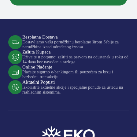
Besplatna Dostava
Dostavljamo vašu porudžbinu besplatno širom Srbije za
narudžbine iznad određenog iznosa.
Zaštita Kupaca
Uživajte u potpunoj zaštiti sa pravom na odustanak u roku od
14 dana bez navođenja razloga.
Online Plaćanje
Plaćajte sigurno e-bankingom ili pouzećem za brzu i
bezbednu transakciju.
Aktuelni Popusti
Iskoristite aktuelne akcije i specijalne ponude za uštedu na
rashladnim sistemima.