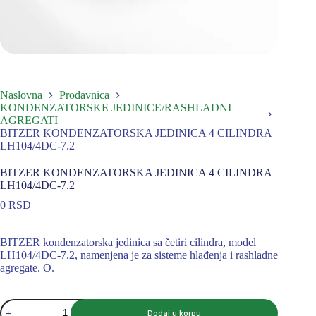
Naslovna
Prodavnica
KONDENZATORSKE JEDINICE/RASHLADNI
AGREGATI
BITZER KONDENZATORSKA JEDINICA 4 CILINDRA
LH104/4DC-7.2
BITZER KONDENZATORSKA JEDINICA 4 CILINDRA
LH104/4DC-7.2
0
RSD
BITZER kondenzatorska jedinica sa četiri cilindra, model
LH104/4DC-7.2, namenjena je za sisteme hlađenja i rashladne
agregate. O.
BITZER
Dodaj u korpu
KONDENZATORSKA