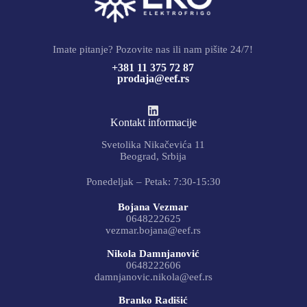
Imate pitanje? Pozovite nas ili nam pišite 24/7!
+381 11 375 72 87
prodaja@eef.rs
Kontakt informacije
Svetolika Nikačevića 11
Beograd, Srbija
Ponedeljak – Petak: 7:30-15:30
Bojana Vezmar
0648222625
vezmar.bojana@eef.rs
Nikola Damnjanović
0648222606
damnjanovic.nikola@eef.rs
Branko Radišić