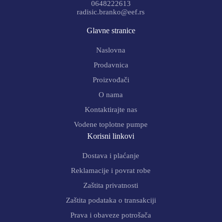
0648222613
radisic.branko@eef.rs
Glavne stranice
Naslovna
Prodavnica
Proizvođači
O nama
Kontaktirajte nas
Vodene toplotne pumpe
Korisni linkovi
Dostava i plaćanje
Reklamacije i povrat robe
Zaštita privatnosti
Zaštita podataka o transakciji
Prava i obaveze potrošača