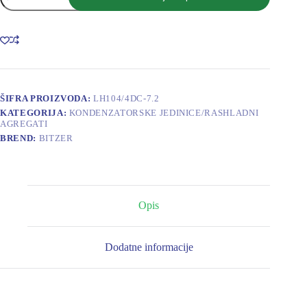
JEDINICA
4
CILINDRA
LH104/4DC-
7.2
količina
ŠIFRA PROIZVODA:
LH104/4DC-7.2
KATEGORIJA:
KONDENZATORSKE JEDINICE/RASHLADNI
AGREGATI
BREND:
BITZER
Opis
Dodatne informacije