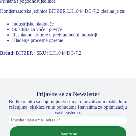
Primena i pogodnost jedinice
Kondenzatorska jedinica BITZER LH104/4DC-7.2 idealna je za:
Industrijske hladnjače
Skladišta za voće i povrće
Rashladne komore u prehrambenoj industriji
Hlađenje procesne opreme
Brend:
BITZER |
SKU:
LH104/4DC-7.2
Prijavite se za Newsletter
Budite u toku sa najnovijim vestima o inovativnim rashladnim
rešenjima, ekskluzivnim ponudama i savetima za optimizaciju
vaših sistema.
Prijavite se