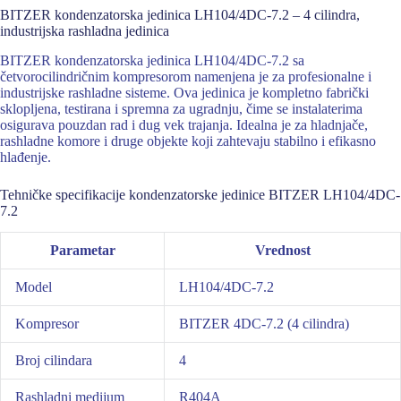
BITZER kondenzatorska jedinica LH104/4DC-7.2 – 4 cilindra,
industrijska rashladna jedinica
BITZER kondenzatorska jedinica LH104/4DC-7.2 sa
četvorocilindričnim kompresorom namenjena je za profesionalne i
industrijske rashladne sisteme. Ova jedinica je kompletno fabrički
sklopljena, testirana i spremna za ugradnju, čime se instalaterima
osigurava pouzdan rad i dug vek trajanja. Idealna je za hladnjače,
rashladne komore i druge objekte koji zahtevaju stabilno i efikasno
hlađenje.
Tehničke specifikacije kondenzatorske jedinice BITZER LH104/4DC-
7.2
Parametar
Vrednost
Model
LH104/4DC-7.2
Kompresor
BITZER 4DC-7.2 (4 cilindra)
Broj cilindara
4
Rashladni medijum
R404A