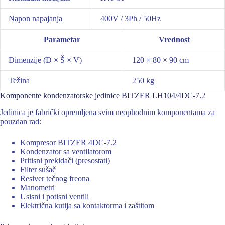
Napon napajanja
400V / 3Ph / 50Hz
Parametar
Vrednost
Dimenzije (D × Š × V)
120 × 80 × 90 cm
Težina
250 kg
Komponente kondenzatorske jedinice BITZER LH104/4DC-7.2
Jedinica je fabrički opremljena svim neophodnim komponentama za
pouzdan rad:
Kompresor BITZER 4DC-7.2
Kondenzator sa ventilatorom
Pritisni prekidači (presostati)
Filter sušač
Resiver tečnog freona
Manometri
Usisni i potisni ventili
Električna kutija sa kontaktorma i zaštitom