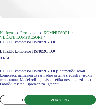
Naslovna
Prodavnica
KOMPRESORI
VIJČANI KOMPRESORI
BITZER kompresor HSN8591-160
BITZER kompresor HSN8591-160
0
RSD
BITZER kompresor HSN8591-160 je hermetički scroll
kompresor, namenjen za rashladne sisteme srednjih i visokih
temperatura. Model odlikuje visoka efikasnost i pouzdanost.
Fabrički testiran i spreman za ugradnju.
BITZER
Dodaj u korpu
kompresor
HSN8591-