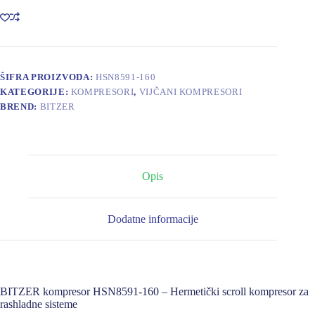
160
količina
ŠIFRA PROIZVODA:
HSN8591-160
KATEGORIJE:
KOMPRESORI
,
VIJČANI KOMPRESORI
BREND:
BITZER
Opis
Dodatne informacije
BITZER kompresor HSN8591-160 – Hermetički scroll kompresor za
rashladne sisteme