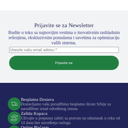
Prijavite se za Newsletter
Budite u toku sa najnovijim vestima o inovativnim rashladnim
rešenjima, ekskluzivnim ponudama i savetima za optimizaciju
vaših sistema.
Prijavite se
Besplatna Dostava
Dostavljamo vašu porudžbinu besplatno širom Srbije za
narudžbine iznad određenog iznosa.
Zaštita Kupaca
Uživajte u potpunoj zaštiti sa pravom na odustanak u roku od
14 dana bez navođenja razloga.
Online Plaćanje