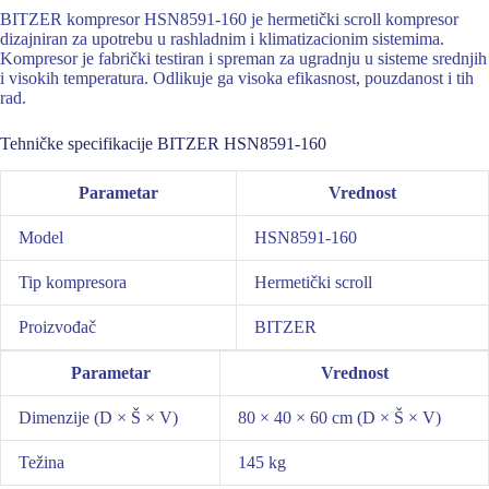
BITZER kompresor HSN8591-160 je hermetički scroll kompresor
dizajniran za upotrebu u rashladnim i klimatizacionim sistemima.
Kompresor je fabrički testiran i spreman za ugradnju u sisteme srednjih
i visokih temperatura. Odlikuje ga visoka efikasnost, pouzdanost i tih
rad.
Tehničke specifikacije BITZER HSN8591-160
Parametar
Vrednost
Model
HSN8591-160
Tip kompresora
Hermetički scroll
Proizvođač
BITZER
Parametar
Vrednost
Dimenzije (D × Š × V)
80 × 40 × 60 cm (D × Š × V)
Težina
145 kg