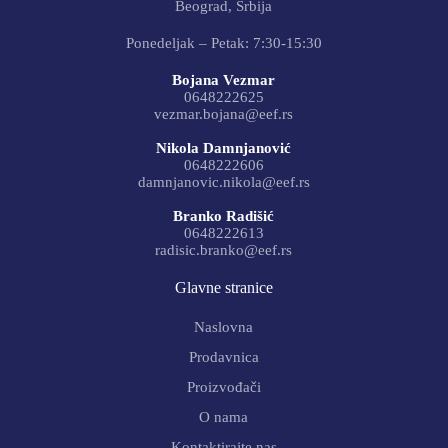
Beograd, Srbija
Ponedeljak – Petak: 7:30-15:30
Bojana Vezmar
0648222625
vezmar.bojana@eef.rs
Nikola Damnjanović
0648222606
damnjanovic.nikola@eef.rs
Branko Radišić
0648222613
radisic.branko@eef.rs
Glavne stranice
Naslovna
Prodavnica
Proizvođači
O nama
Kontaktirajte nas