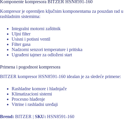
Komponente kompresora BITZER HSN8591-160
Kompresor je opremljen ključnim komponentama za pouzdan rad u
rashladnim sistemima:
Integralni motorni zaštitnik
Uljni filter
Usisni i potisni ventil
Filter gasa
Nadzorni senzori temperature i pritiska
Ugrađeni tajmer za odloženi start
Primena i pogodnost kompresora
BITZER kompresor HSN8591-160 idealan je za sledeće primene:
Rashladne komore i hladnjače
Klimatizacioni sistemi
Procesno hlađenje
Vitrine i rashladni uređaji
Brend:
BITZER |
SKU:
HSN8591-160