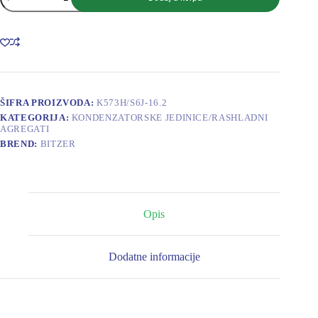
AGREGAT
K573H/S6J-
16.2
količina
ŠIFRA PROIZVODA:
K573H/S6J-16.2
KATEGORIJA:
KONDENZATORSKE JEDINICE/RASHLADNI
AGREGATI
BREND:
BITZER
Opis
Dodatne informacije