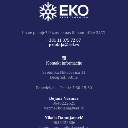
Imate pitanje? Pozovite nas ili nam pišite 24/7!
+381 11 375 72 87
prodaja@eef.rs
Kontakt informacije
Svetolika Nikačevića 11
Beograd, Srbija
Ponedeljak – Petak: 7:30-15:30
Bojana Vezmar
0648222625
vezmar.bojana@eef.rs
Nikola Damnjanović
0648222606
damnjanovic.nikola@eef.rs