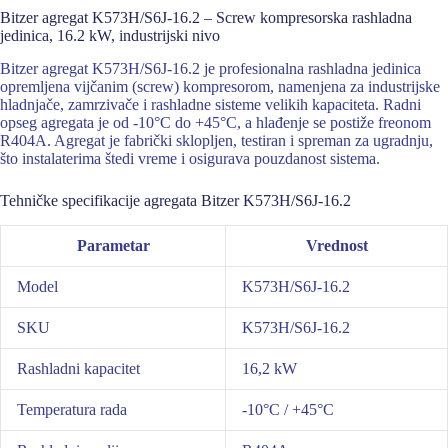
Bitzer agregat K573H/S6J-16.2 – Screw kompresorska rashladna
jedinica, 16.2 kW, industrijski nivo
Bitzer agregat K573H/S6J-16.2 je profesionalna rashladna jedinica
opremljena vijčanim (screw) kompresorom, namenjena za industrijske
hladnjače, zamrzivače i rashladne sisteme velikih kapaciteta. Radni
opseg agregata je od -10°C do +45°C, a hlađenje se postiže freonom
R404A. Agregat je fabrički sklopljen, testiran i spreman za ugradnju,
što instalaterima štedi vreme i osigurava pouzdanost sistema.
Tehničke specifikacije agregata Bitzer K573H/S6J-16.2
Parametar
Vrednost
Model
K573H/S6J-16.2
SKU
K573H/S6J-16.2
Rashladni kapacitet
16,2 kW
Temperatura rada
-10°C / +45°C