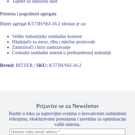
Tajmer za odloženi start
Primena i pogodnost agregata
Bitzer agregat K573H/S6J-16.2 idealan je za:
Velike industrijske rashladne komore
Hladnjače za meso, ribu i mlečne proizvode
Zamrzivači i brzo zamrzavanje
Centralni rashladni sistemi u prehrambenoj industriji
Brend:
BITZER |
SKU:
K573H/S6J-16.2
Prijavite se za Newsletter
Budite u toku sa najnovijim vestima o inovativnim rashladnim
rešenjima, ekskluzivnim ponudama i savetima za optimizaciju
vaših sistema.