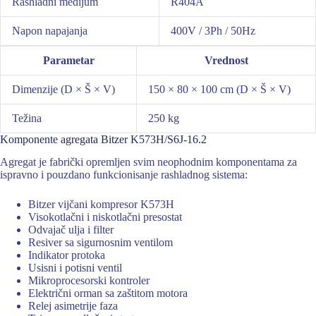
Rashladni medijum
R404A
Napon napajanja
400V / 3Ph / 50Hz
Parametar
Vrednost
Dimenzije (D × Š × V)
150 × 80 × 100 cm (D × Š × V)
Težina
250 kg
Komponente agregata Bitzer K573H/S6J-16.2
Agregat je fabrički opremljen svim neophodnim komponentama za
ispravno i pouzdano funkcionisanje rashladnog sistema:
Bitzer vijčani kompresor K573H
Visokotlačni i niskotlačni presostat
Odvajač ulja i filter
Resiver sa sigurnosnim ventilom
Indikator protoka
Usisni i potisni ventil
Mikroprocesorski kontroler
Električni orman sa zaštitom motora
Relej asimetrije faza