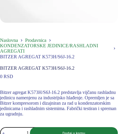
Naslovna
Prodavnica
KONDENZATORSKE JEDINICE/RASHLADNI
AGREGATI
BITZER AGREGAT K573H/S6J-16.2
BITZER AGREGAT K573H/S6J-16.2
0
RSD
Bitzer agregat K573H/S6J-16.2 predstavlja vijčanu rashladnu
jedinicu namenjenu za industrijsko hlađenje. Opremljen je sa
Bitzer kompresorom i dizajniran za rad u kondenzatorskim
jedinicama i rashladnim sistemima. Fabrički testiran i spreman
za ugradnju.
BITZER
Dodaj u korpu