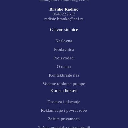
Branko Radišić
0648222613
radisic.branko@eef.rs
Glavne stranice
Naslovna
Prodavnica
Proizvođači
O nama
Kontaktirajte nas
Vodene toplotne pumpe
Korisni linkovi
Dostava i plaćanje
Reklamacije i povrat robe
Zaštita privatnosti
Zaštita podataka o transakciji