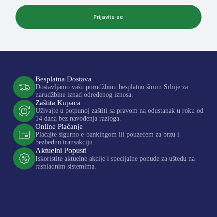
Prijavite se
Besplatna Dostava
Dostavljamo vašu porudžbinu besplatno širom Srbije za
narudžbine iznad određenog iznosa.
Zaštita Kupaca
Uživajte u potpunoj zaštiti sa pravom na odustanak u roku od
14 dana bez navođenja razloga.
Online Plaćanje
Plaćajte sigurno e-bankingom ili pouzećem za brzu i
bezbednu transakciju.
Aktuelni Popusti
Iskoristite aktuelne akcije i specijalne ponude za uštedu na
rashladnim sistemima.