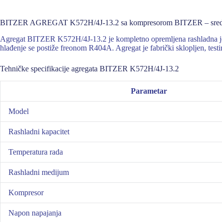
BITZER AGREGAT K572H/4J-13.2 sa kompresorom BITZER – srednj
Agregat BITZER K572H/4J-13.2 je kompletno opremljena rashladna jedi
hlađenje se postiže freonom R404A. Agregat je fabrički sklopljen, testi
Tehničke specifikacije agregata BITZER K572H/4J-13.2
Parametar
Model
Rashladni kapacitet
Temperatura rada
Rashladni medijum
Kompresor
Napon napajanja