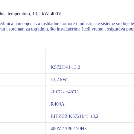
a temperatura, 13,2 kW, 400V
nica namenjena za rashladne komore i industrijske sisteme srednje te
ran i spreman za ugradnju, što instalaterima štedi vreme i osigurava pou
K572H/4J-13.2
13,2 kW
-10°C / +45°C
R404A
BITZER K572H/4J-13.2
400V / 3Ph / 50Hz