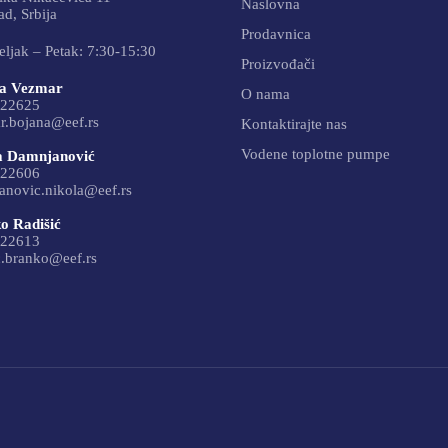
Naslovna
d, Srbija
Prodavnica
ljak – Petak: 7:30-15:30
Proizvođači
a Vezmar
O nama
22625
r.bojana@eef.rs
Kontaktirajte nas
Vodene toplotne pumpe
a Damnjanović
22606
anovic.nikola@eef.rs
o Radišić
22613
c.branko@eef.rs