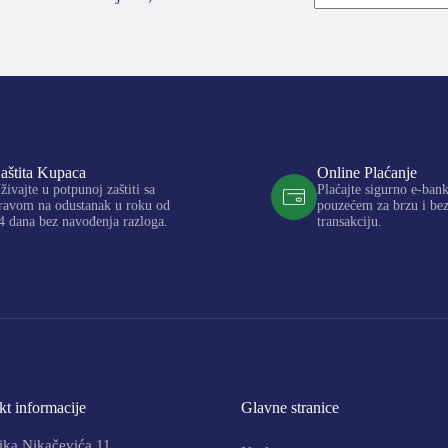
aštita Kupaca
Online Plaćanje
živajte u potpunoj zaštiti sa
Plaćajte sigurno e-ban
ravom na odustanak u roku od
pouzećem za brzu i be
4 dana bez navođenja razloga.
transakciju.
t informacije
Glavne stranice
ika Nikačevića 11