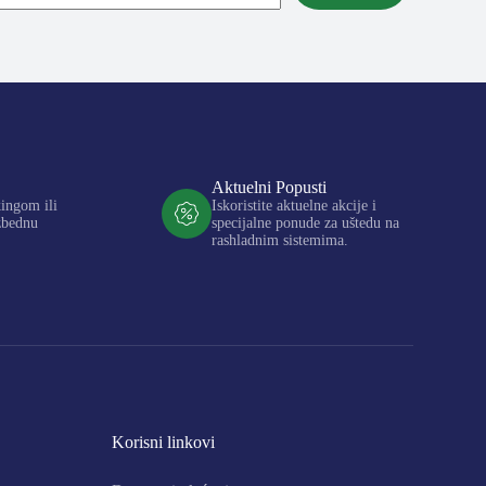
Aktuelni Popusti
kingom ili
Iskoristite aktuelne akcije i
zbednu
specijalne ponude za uštedu na
rashladnim sistemima.
Korisni linkovi