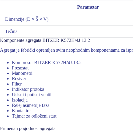
Parametar
Dimenzije (D × Š × V)
Težina
Komponente agregata BITZER K572H/4J-13.2
Agregat je fabrički opremljen svim neophodnim komponentama za ispr
Kompresor BITZER K572H/4J-13.2
Presostat
Manometri
Resiver
Filter
Indikator protoka
Usisni i potisni ventil
Izolacija
Relej asimetrije faza
Kontaktor
Tajmer za odloženi start
Primena i pogodnost agregata