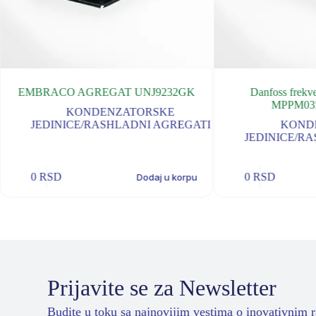
EMBRACO AGREGAT UNJ9232GK
Danfoss frekve
MPPM03
KONDENZATORSKE
JEDINICE/RASHLADNI AGREGATI
KOND
JEDINICE/R
0
RSD
0
RSD
Dodaj u korpu
Prijavite se za Newsletter
Budite u toku sa najnovijim vestima o inovativnim 