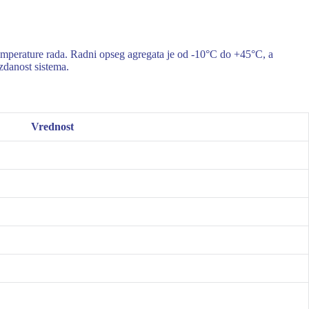
mperature rada. Radni opseg agregata je od -10°C do +45°C, a
zdanost sistema.
Vrednost