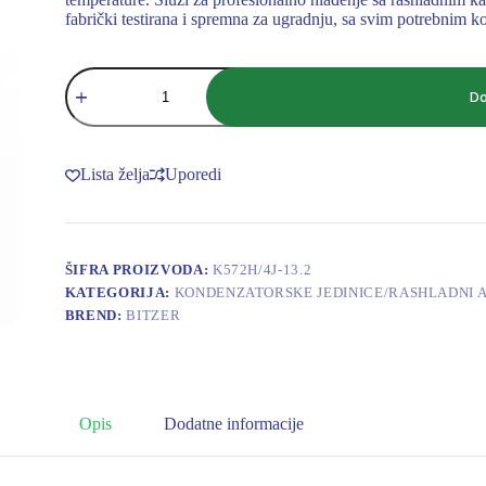
fabrički testirana i spremna za ugradnju, sa svim potrebnim
BITZER
AGREGAT
Do
K572H/4J-
13.2
količina
Lista želja
Uporedi
ŠIFRA PROIZVODA:
K572H/4J-13.2
KATEGORIJA:
KONDENZATORSKE JEDINICE/RASHLADNI 
BREND:
BITZER
Opis
Dodatne informacije