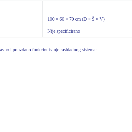
100 × 60 × 70 cm (D × Š × V)
Nije specificirano
avno i pouzdano funkcionisanje rashladnog sistema: