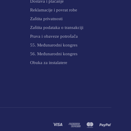
Dostava i plaćanje
Reklamacije i povrat robe
Zaštita privatnosti
Zaštita podataka o transakciji
Prava i obaveze potrošača
55. Međunarodni kongres
56. Međunarodni kongres
Obuka za instalatere