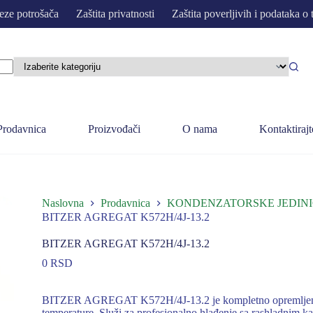
eze potrošača
Zaštita privatnosti
Zaštita poverljivih i podataka o 
Prodavnica
Proizvođači
O nama
Kontaktirajt
Naslovna
Prodavnica
KONDENZATORSKE JEDINI
BITZER AGREGAT K572H/4J-13.2
BITZER AGREGAT K572H/4J-13.2
0
RSD
BITZER AGREGAT K572H/4J-13.2 je kompletno opremljena r
temperature. Služi za profesionalno hlađenje sa rashladnim k