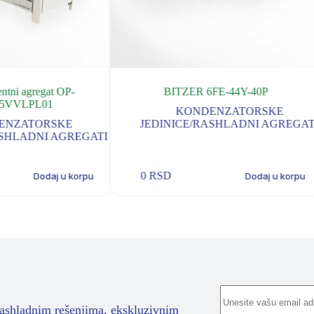
ntni agregat OP-
BITZER 6FE-44Y-40P
5VVLPL01
KONDENZATORSKE
ENZATORSKE
JEDINICE/RASHLADNI AGREGAT
ASHLADNI AGREGATI
0
RSD
Dodaj u korpu
Dodaj u korpu
rashladnim rešenjima, ekskluzivnim