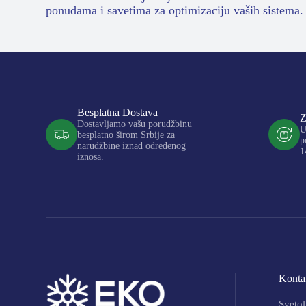
ponudama i savetima za optimizaciju vaših sistema.
Besplatna Dostava
Z
Dostavljamo vašu porudžbinu
U
besplatno širom Srbije za
p
narudžbine iznad određenog
1
iznosa.
Kontak
Svetol