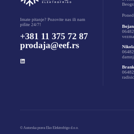
Beogra
Ponede
Imate pitanje? Pozovite nas ili nam
pišite 24/7!
Bojan
06482
+381 11 375 72 87
vezma
prodaja@eef.rs
Nikol
06482
damnj
Brank
06482
radisi
© Autorska prava Eko Elektrofrigo d.o.o.