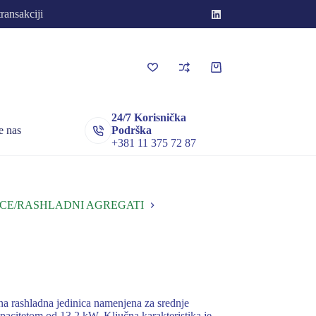
transakciji
Korpa
za
kupovinu
24/7 Korisnička
e nas
Podrška
+381 11 375 72 87
CE/RASHLADNI AGREGATI
ashladna jedinica namenjena za srednje
apacitetom od 13,2 kW. Ključna karakteristika je