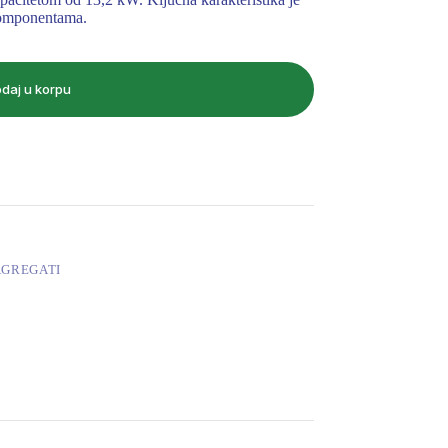
 komponentama.
daj u korpu
AGREGATI