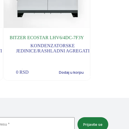
BITZER ECOSTAR LHV6/4DC-7F3Y
BITZER ECOST
KONDENZATORSKE
KON
I
JEDINICE/RASHLADNI AGREGATI
JEDINICE/
0
RSD
0
RSD
Dodaj u korpu
Prijavite se