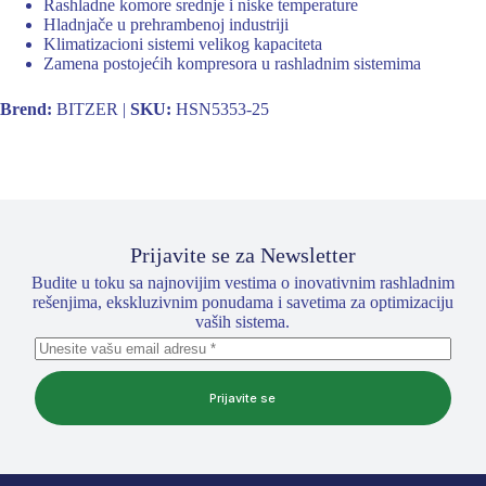
Rashladne komore srednje i niske temperature
Hladnjače u prehrambenoj industriji
Klimatizacioni sistemi velikog kapaciteta
Zamena postojećih kompresora u rashladnim sistemima
Brend:
BITZER |
SKU:
HSN5353-25
Prijavite se za Newsletter
Budite u toku sa najnovijim vestima o inovativnim rashladnim
rešenjima, ekskluzivnim ponudama i savetima za optimizaciju
vaših sistema.
Prijavite se