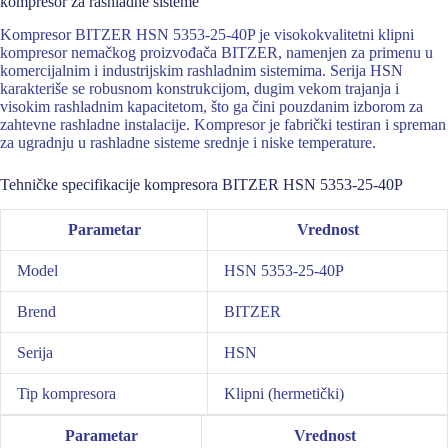
kompresor za rashladne sisteme
Kompresor BITZER HSN 5353-25-40P je visokokvalitetni klipni
kompresor nemačkog proizvođača BITZER, namenjen za primenu u
komercijalnim i industrijskim rashladnim sistemima. Serija HSN
karakteriše se robusnom konstrukcijom, dugim vekom trajanja i
visokim rashladnim kapacitetom, što ga čini pouzdanim izborom za
zahtevne rashladne instalacije. Kompresor je fabrički testiran i spreman
za ugradnju u rashladne sisteme srednje i niske temperature.
Tehničke specifikacije kompresora BITZER HSN 5353-25-40P
Parametar
Vrednost
Model
HSN 5353-25-40P
Brend
BITZER
Serija
HSN
Tip kompresora
Klipni (hermetički)
Parametar
Vrednost