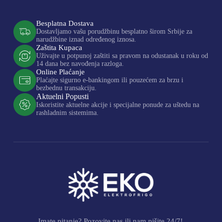
Besplatna Dostava
Dostavljamo vašu porudžbinu besplatno širom Srbije za
narudžbine iznad određenog iznosa.
Zaštita Kupaca
Uživajte u potpunoj zaštiti sa pravom na odustanak u roku od
14 dana bez navođenja razloga.
Online Plaćanje
Plaćajte sigurno e-bankingom ili pouzećem za brzu i
bezbednu transakciju.
Aktuelni Popusti
Iskoristite aktuelne akcije i specijalne ponude za uštedu na
rashladnim sistemima.
Imate pitanje? Pozovite nas ili nam pišite 24/7!