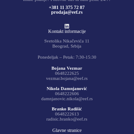
+381 11 375 72 87
prodaja@eef.rs
Kontakt informacije
Svetolika Nikačevića 11
Beograd, Srbija
Ponedeljak – Petak: 7:30-15:30
Bojana Vezmar
0648222625
vezmar.bojana@eef.rs
Nikola Damnjanović
0648222606
damnjanovic.nikola@eef.rs
Branko Radišić
0648222613
radisic.branko@eef.rs
Glavne stranice