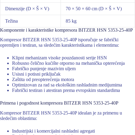
Dimenzije (D × Š × V)
70 × 50 × 60 cm (D × Š × V)
Težina
85 kg
Komponente i karakteristike kompresora BITZER HSN 5353-25-40P
Kompresor BITZER HSN 5353-25-40P isporučuje se fabrički
opremljen i testiran, sa sledećim karakteristikama i elementima:
Klipni mehanizam visoke pouzdanosti serije HSN
Robusno čelično kućište otporno na mehanička opterećenja
Fabričko punjenje mazivim uljem
Usisni i potisni priključak
Zaštita od preopterećenja motora
Optimizovan za rad sa ekološkim rashladnim medijumima
Fabrički testiran i atestiran prema evropskim standardima
Primena i pogodnost kompresora BITZER HSN 5353-25-40P
Kompresor BITZER HSN 5353-25-40P idealan je za primenu u
sledećim oblastima:
Industrijski i komercijalni rashladni agregati