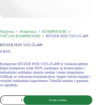
Naslovna
Prodavnica
KOMPRESORI
VIJČANI KOMPRESORI
BITZER HSN 5353-25-40P
BITZER HSN 5353-25-40P
0
RSD
Kompresor BITZER HSN 5353-25-40P je visokokvalitetni
klipni kompresor serije HSN, namenjen za komercijalne i
industrijske rashladne sisteme srednje i niske temperature.
Odlikuje se robusnom konstrukcijom, dugim vekom trajanja i
visokim rashladnim kapacitetom. Fabrički testiran i spreman
za ugradnju.
BITZER
Dodaj u korpu
HSN
5353-