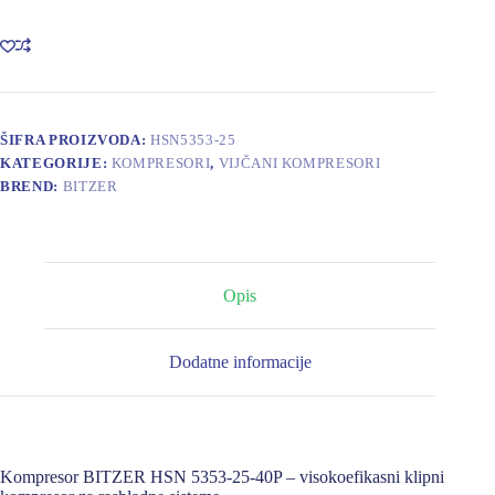
25-
40P
količina
ŠIFRA PROIZVODA:
HSN5353-25
KATEGORIJE:
KOMPRESORI
,
VIJČANI KOMPRESORI
BREND:
BITZER
Opis
Dodatne informacije
Kompresor BITZER HSN 5353-25-40P – visokoefikasni klipni