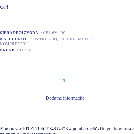
40S
količina
ŠIFRA PROIZVODA:
4CES-6Y-40S
KATEGORIJE:
KOMPRESORI
,
POLUHERMETIČKI
KOMPRESORI
BREND:
BITZER
Opis
Dodatne informacije
Kompresor BITZER 4CES-6Y-40S – poluhermetički klipni kompresor