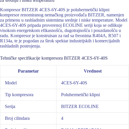
za srednju i nisku temperaturu
Kompresor BITZER 4CES-6Y-40S je poluhermetički klipni
kompresor renomiranog nemačkog proizvođača BITZER, namenjen
za primenu u rashladnim sistemima srednje i niske temperature. Model
4CES-6Y-40S pripada proverenoj ECOLINE seriji koja se odlikuje
visokom energetskom efikasnošću, dugotrajnošću i pouzdanošću u
radu. Kompresor je konstruisan za rad sa freonima R404A, R507 i
R134a, te je pogodan za širok spektar industrijskih i komercijalnih
rashladnih postrojenja.
Tehničke specifikacije kompresora BITZER 4CES-6Y-40S
Parametar
Vrednost
Model
4CES-6Y-40S
Tip kompresora
Poluhermetički klipni
Serija
BITZER ECOLINE
Broj cilindara
4