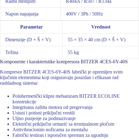
Radni medijum
R404A / R507 / R134a
Napon napajanja
400V / 3Ph / 50Hz
Parametar
Vrednost
Dimenzije (D × Š × V)
55 × 35 × 40 cm (D × Š × V)
Težina
55 kg
Komponente i karakteristike kompresora BITZER 4CES-6Y-40S
Kompresor BITZER 4CES-6Y-40S fabrički je opremljen svim
ključnim elementima koji osiguravaju pouzdan i efikasan rad
rashladnog sistema:
Poluhermetički klipni mehanizam BITZER ECOLINE
konstrukcije
Integrisana zaštita motora od pregrevanja
Usisni i potisni priključni ventili
Uljno punjenje za podmazivanje
Električni priključni ormarić sa terminalnom pločom
Antivibracionim nožicama za montažu
Fabrički testiran i isporučen spreman za ugradnju