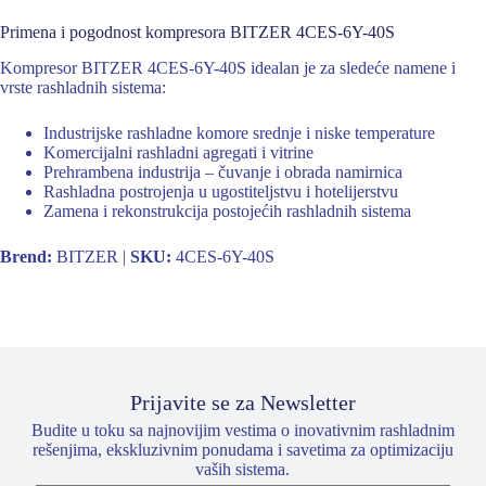
Primena i pogodnost kompresora BITZER 4CES-6Y-40S
Kompresor BITZER 4CES-6Y-40S idealan je za sledeće namene i
vrste rashladnih sistema:
Industrijske rashladne komore srednje i niske temperature
Komercijalni rashladni agregati i vitrine
Prehrambena industrija – čuvanje i obrada namirnica
Rashladna postrojenja u ugostiteljstvu i hotelijerstvu
Zamena i rekonstrukcija postojećih rashladnih sistema
Brend:
BITZER |
SKU:
4CES-6Y-40S
Prijavite se za Newsletter
Budite u toku sa najnovijim vestima o inovativnim rashladnim
rešenjima, ekskluzivnim ponudama i savetima za optimizaciju
vaših sistema.