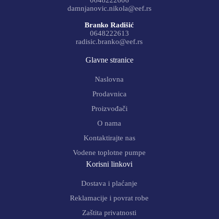
0648222606
damnjanovic.nikola@eef.rs
Branko Radišić
0648222613
radisic.branko@eef.rs
Glavne stranice
Naslovna
Prodavnica
Proizvođači
O nama
Kontaktirajte nas
Vodene toplotne pumpe
Korisni linkovi
Dostava i plaćanje
Reklamacije i povrat robe
Zaštita privatnosti