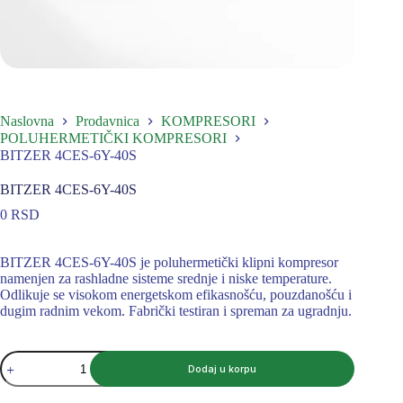
Naslovna
Prodavnica
KOMPRESORI
POLUHERMETIČKI KOMPRESORI
BITZER 4CES-6Y-40S
BITZER 4CES-6Y-40S
0
RSD
BITZER 4CES-6Y-40S je poluhermetički klipni kompresor
namenjen za rashladne sisteme srednje i niske temperature.
Odlikuje se visokom energetskom efikasnošću, pouzdanošću i
dugim radnim vekom. Fabrički testiran i spreman za ugradnju.
BITZER
Dodaj u korpu
4CES-
6Y-