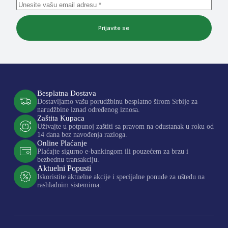
Prijavite se
Besplatna Dostava
Dostavljamo vašu porudžbinu besplatno širom Srbije za
narudžbine iznad određenog iznosa.
Zaštita Kupaca
Uživajte u potpunoj zaštiti sa pravom na odustanak u roku od
14 dana bez navođenja razloga.
Online Plaćanje
Plaćajte sigurno e-bankingom ili pouzećem za brzu i
bezbednu transakciju.
Aktuelni Popusti
Iskoristite aktuelne akcije i specijalne ponude za uštedu na
rashladnim sistemima.